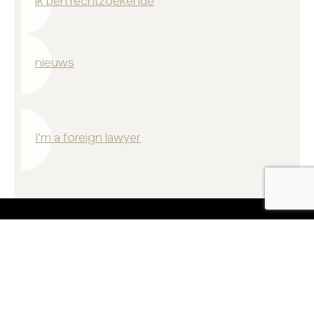
ik ben rechtzoekende
nieuws
I’m a foreign lawyer
Contact
Nederlandse Orde van Advocaten bij de Balie te