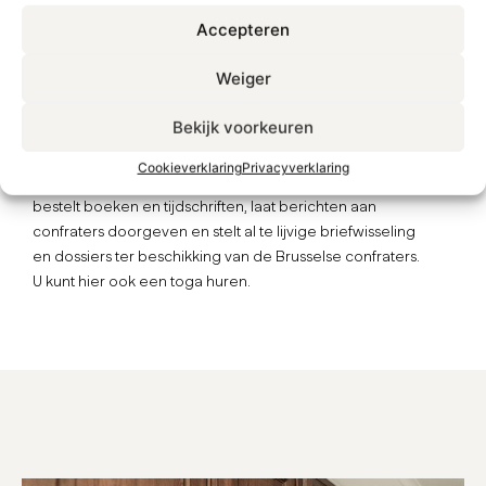
Accepteren
De vestiaire, de koffiebar ernaast en de boekenwinkel met
dienst voor doorgeven van dossiers zijn alleen toegankelijk
Weiger
voor advocaten. De aangestelde van de vestiaire staat u op
allerlei gebieden bij: u koopt er bureaubenodigdheden,
Bekijk voorkeuren
Cookieverklaring
Privacyverklaring
bestelt boeken en tijdschriften, laat berichten aan
confraters doorgeven en stelt al te lijvige briefwisseling
en dossiers ter beschikking van de Brusselse confraters.
U kunt hier ook een toga huren.