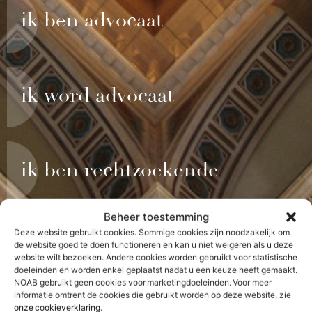
ik ben advocaat
ik word advocaat
ik ben rechtzoekende
Beheer toestemming
Deze website gebruikt cookies. Sommige cookies zijn noodzakelijk om
i’m a foreign lawyer
de website goed te doen functioneren en kan u niet weigeren als u deze
website wilt bezoeken. Andere cookies worden gebruikt voor statistische
doeleinden en worden enkel geplaatst nadat u een keuze heeft gemaakt.
NOAB gebruikt geen cookies voor marketingdoeleinden. Voor meer
informatie omtrent de cookies die gebruikt worden op deze website, zie
onze cookieverklaring
.