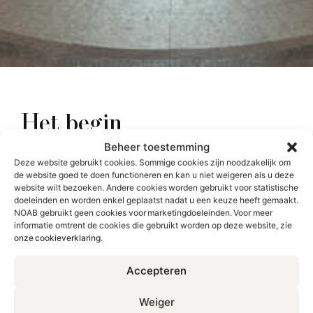
Het begin
Beheer toestemming
Deze website gebruikt cookies. Sommige cookies zijn noodzakelijk om
de website goed te doen functioneren en kan u niet weigeren als u deze
Al eeuwenlang hebben advocaten zich verenigd in gilden,
website wilt bezoeken. Andere cookies worden gebruikt voor statistische
zoals het Broederschap van Sint-Ivo, de patroonheilige van
doeleinden en worden enkel geplaatst nadat u een keuze heeft gemaakt.
de advocaten. De Franse revolutie bracht echter
NOAB gebruikt geen cookies voor marketingdoeleinden. Voor meer
informatie omtrent de cookies die gebruikt worden op deze website, zie
verandering en schafte niet alleen deze gilden, maar ook
onze cookieverklaring
.
het beroep van advocaat en procureur af. Hierdoor was
eenieder genoodzaakt zichzelf te verdedigen in de
Accepteren
rechtbank. In de nasleep van deze chaotische periode
stond Keizer Napoleon I, die advocaten niet genegen was
Weiger
en hen omschreef als ‘praatzieke opruiers’, met zijn