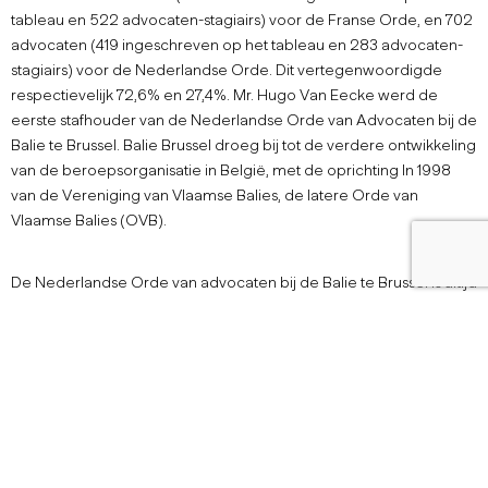
tableau en 522 advocaten-stagiairs) voor de Franse Orde, en 702
advocaten (419 ingeschreven op het tableau en 283 advocaten-
stagiairs) voor de Nederlandse Orde. Dit vertegenwoordigde
respectievelijk 72,6% en 27,4%. Mr. Hugo Van Eecke werd de
eerste stafhouder van de Nederlandse Orde van Advocaten bij de
Balie te Brussel. Balie Brussel droeg bij tot de verdere ontwikkeling
van de beroepsorganisatie in België, met de oprichting In 1998
van de Vereniging van Vlaamse Balies, de latere Orde van
Vlaamse Balies (OVB).
De Nederlandse Orde van advocaten bij de Balie te Brussel is altijd
de grootste Vlaamse Balie gebleven met ongeveer 35 % van de
Vlaamse advocaten. Waar in 1984 de Nederlandse Orde driemaal
zo klein was als de Franse Orde, is deze verhouding thans
ongeveer 4 op 5. Balie Brussel, Nederlandse Orde, is de grootste
Vlaamse Balie, na de Franse Orde de op een na grootste van
België, en na Amsterdam de tweede grootste
Nederlandssprekende Orde van advocaten. Op 1 december
2023 telde Balie Brussel bijna 4000 advocaten, waaronder 2682