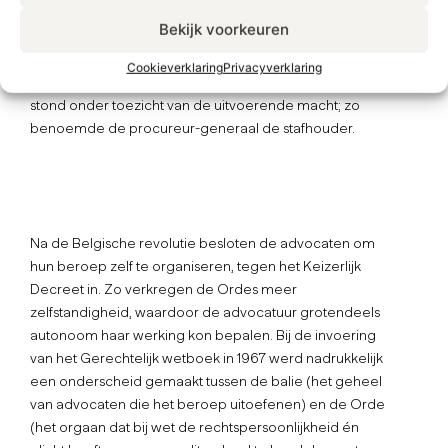
Keizerlijk decreet van 14 december 1810 de oprichting toe
Bekijk voorkeuren
van Ordes van advocaten. Al enkele maanden later, in 1811,
werd de Brusselse Orde van advocaten opgericht, met Mr.
Cookieverklaring
Privacyverklaring
Jean-Baptiste Kockaert als eerste stafhouder. Deze Orde
stond onder toezicht van de uitvoerende macht; zo
benoemde de procureur-generaal de stafhouder.
Na de Belgische revolutie besloten de advocaten om
hun beroep zelf te organiseren, tegen het Keizerlijk
Decreet in. Zo verkregen de Ordes meer
zelfstandigheid, waardoor de advocatuur grotendeels
autonoom haar werking kon bepalen. Bij de invoering
van het Gerechtelijk wetboek in 1967 werd nadrukkelijk
een onderscheid gemaakt tussen de balie (het geheel
van advocaten die het beroep uitoefenen) en de Orde
(het orgaan dat bij wet de rechtspersoonlijkheid én