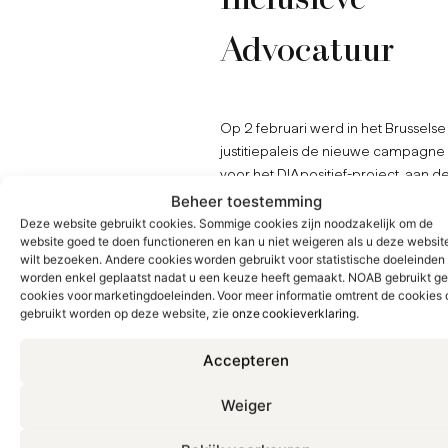
Advocatuur
Op 2 februari werd in het Brusselse
justitiepaleis de nieuwe campagne
voor het DIApositief-project, aan d
pers voorgesteld. Met dit project wi
Beheer toestemming
onze balie meer jongeren met een
Deze website gebruikt cookies. Sommige cookies zijn noodzakelijk om de
website goed te doen functioneren en kan u niet weigeren als u deze websit
migratieachtergrond aansporen o
wilt bezoeken. Andere cookies worden gebruikt voor statistische doeleinden
rechten te studeren en een carrière
worden enkel geplaatst nadat u een keuze heeft gemaakt. NOAB gebruikt g
de advocatuur te ambiëren.
cookies voor marketingdoeleinden. Voor meer informatie omtrent de cookies 
gebruikt worden op deze website, zie
onze cookieverklaring
.
Benjamin Dalle, in een vroeger lev
advocaat aan onze balie maar nu
Accepteren
Vlaams minister van Brussel, Jeugd,
Media en Armoedebestrijding moe
Weiger
op het laatste momentje verstek
geven, maar betuigde zijn