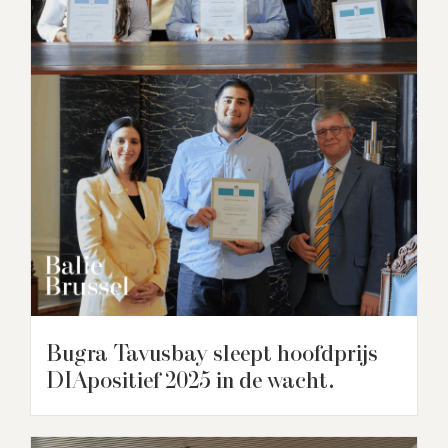
Bugra Tavusbay sleept hoofdprijs
DIApositief 2025 in de wacht.