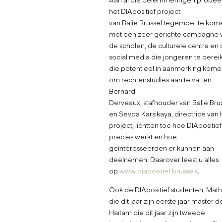
Aan al die belemmeringen probee
het DIApositief project
van Balie Brussel tegemoet te kom
met een zeer gerichte campagne v
de scholen, de culturele centra en
social media die jongeren te berei
die potentieel in aanmerking kom
om rechtenstudies aan te vatten.
Bernard
Derveaux, stafhouder van Balie Brus
en Sevda Karsikaya, directrice van 
project, lichtten toe hoe DIApositief
precies werkt en hoe
geïnteresseerden er kunnen aan
deelnemen. Daarover leest u alles
op
www.diapositief.brussels
.
Ook de DIApositief studenten, Math
die dit jaar zijn eerste jaar master d
Haïtam die dit jaar zijn tweede