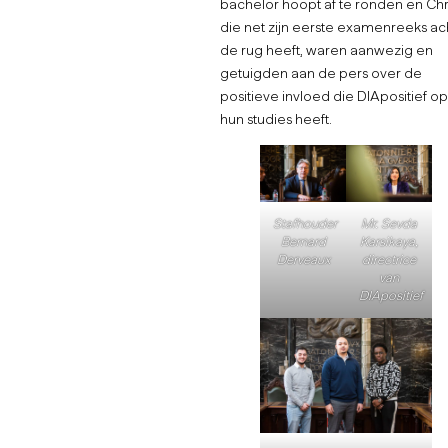
bachelor hoopt af te ronden en Chr
die net zijn eerste examenreeks ac
de rug heeft, waren aanwezig en
getuigden aan de pers over de
positieve invloed die DIApositief op
hun studies heeft.
Stafhouder
Mr. Sevda
Bernard
Karsikaya,
Derveaux
directrice
van
DIApositief