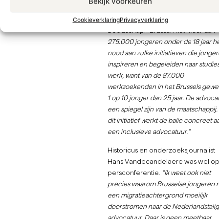
Bekijk voorkeuren
onvoorwaardelijke steun aan dit
project via een digitale
Cookieverklaring
Privacyverklaring
boodschap.
“Brussel met meer dan
275.000 jongeren onder de 18 jaar he
nood aan zulke initiatieven die jonge
inspireren en begeleiden naar studie
werk, want van de 87.000
werkzoekenden in het Brussels gewes
1 op 10 jonger dan 25 jaar. De advoca
een spiegel zijn van de maatschappij.
dit initiatief werkt de balie concreet a
een inclusieve advocatuur.”
Historicus en onderzoeksjournalist
Hans Vandecandelaere was wel op
persconferentie.
“Ik weet ook niet
precies waarom Brusselse jongeren 
een migratieachtergrond moeilijk
doorstromen naar de Nederlandstali
advocatuur. Daar is geen meetbaar