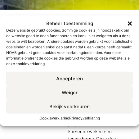
Beheer toestemming
Deze website gebruikt cookies. Sommige cookies zijn noodzakelijk om
DIApositief
de website goed te doen functioneren en kan u niet weigeren als u deze
website wilt bezoeken. Andere cookies worden gebruikt voor statistische
doeleinden en worden enkel geplaatst nadat u een keuze heeft gemaakt.
studenten
NOAB gebruikt geen cookies voor marketingdoeleinden. Voor meer
informatie omtrent de cookies die gebruikt worden op deze website, zie
onze cookieverklaring
.
getuigen in
Accepteren
de pers
Weiger
Bekijk voorkeuren
De jaarlijkse campagne
voor het DIApositief-
Cookieverklaring
Privacyverklaring
project schakelt de
komende weken een
tandje hoger. Onze drie