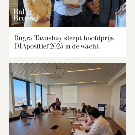
Bugra Tavusbay sleept hoofdprijs
DIApositief 2025 in de wacht.