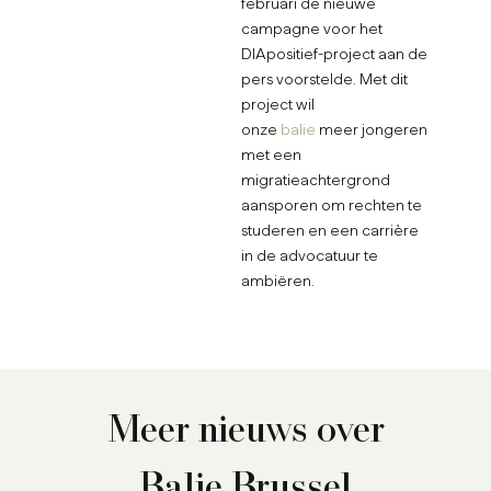
februari de nieuwe
campagne voor het
DIApositief-project aan de
pers voorstelde. Met dit
project wil
onze
balie
meer jongeren
met een
migratieachtergrond
aansporen om rechten te
studeren en een carrière
in de advocatuur te
ambiëren.
Meer nieuws over
Balie Brussel