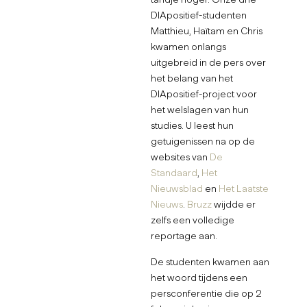
DIApositief-studenten
Matthieu, Haïtam en Chris
kwamen onlangs
uitgebreid in de pers over
het belang van het
DIApositief-project voor
het welslagen van hun
studies. U leest hun
getuigenissen na op de
websites van
De
Standaard
,
Het
Nieuwsblad
en
Het Laatste
Nieuws
.
Bruzz
wijdde er
zelfs een volledige
reportage aan.
De studenten kwamen aan
het woord tijdens een
persconferentie die op 2