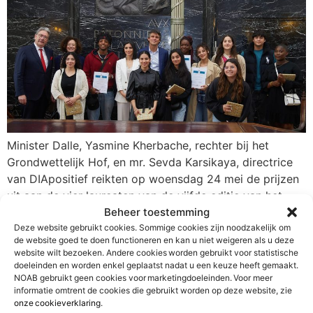
Minister Dalle, Yasmine Kherbache, rechter bij het
Grondwettelijk Hof, en mr. Sevda Karsikaya, directrice
van DIApositief reikten op woensdag 24 mei de prijzen
uit aan de vier laureaten van de vijfde editie van het
Beheer toestemming
DIApositief-project van Balie Brussel. Stafhouder
Deze website gebruikt cookies. Sommige cookies zijn noodzakelijk om
Bernard Derveaux stelde dat “de essais over de
de website goed te doen functioneren en kan u niet weigeren als u deze
‘Rechtsstaat’ dit jaar bijzonder kwalitatief waren en de
website wilt bezoeken. Andere cookies worden gebruikt voor statistische
punten […]
doeleinden en worden enkel geplaatst nadat u een keuze heeft gemaakt.
NOAB gebruikt geen cookies voor marketingdoeleinden. Voor meer
informatie omtrent de cookies die gebruikt worden op deze website, zie
onze cookieverklaring
.