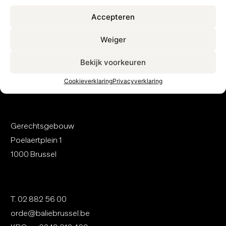
Contact
Accepteren
Weiger
Nederlandse Orde van Advocaten bij de Balie te
Bekijk voorkeuren
Brussel
Cookieverklaring
Privacyverklaring
Gerechtsgebouw
Poelaertplein 1
1000 Brussel
T.
02 8
82 56 00
orde@baliebrussel.be