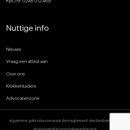
KBO nr: 0248 012 469
Nuttige info
Nieuws
Vraag een attest aan
Over ons
Klokkenluiders
Advocatenzone
algemene gebruiksvoorwaarden
reglement derdenbeslissing
privacyverklaring
cookieverklaring