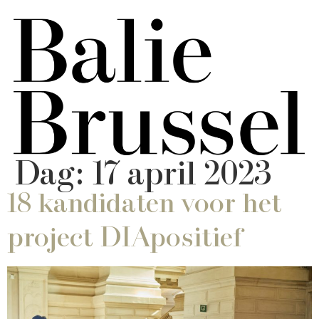
Dag:
17 april 2023
18 kandidaten voor het
project DIApositief