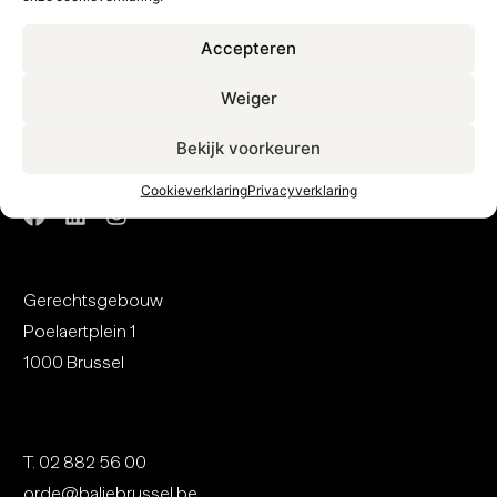
Contact
Accepteren
Weiger
Nederlandse Orde van Advocaten bij de Balie te
Bekijk voorkeuren
Brussel
Cookieverklaring
Privacyverklaring
Gerechtsgebouw
Poelaertplein 1
1000 Brussel
T.
02 8
82 56 00
orde@baliebrussel.be