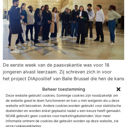
De eerste week van de paasvakantie was voor 18
jongeren alvast leerzaam. Zij schreven zich in voor
het project DIApositief van Balie Brussel die hen de kans
geeft om rechten te studeren met de financiële steun
Beheer toestemming
van de Nederlandstalige advocaten in Brussel en Halle-
Deze website gebruikt cookies. Sommige cookies zijn noodzakelijk om
Vilvoorde. Tijdens het introductieprogramma kregen de
de website goed te doen functioneren en kan u niet weigeren als u deze
kandidaten een inleiding tot de advocatuur en ons
website wilt bezoeken. Andere cookies worden gebruikt voor statistische
doeleinden en worden enkel geplaatst nadat u een keuze heeft gemaakt.
rechtsstelsel, en bezochten ze het gerechtsgebouw, […]
NOAB gebruikt geen cookies voor marketingdoeleinden. Voor meer
informatie omtrent de cookies die gebruikt worden op deze website, zie
onze cookieverklaring
.